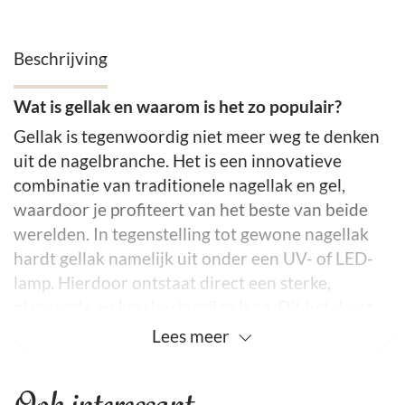
Beschrijving
Wat is gellak en waarom is het zo populair?
Gellak is tegenwoordig niet meer weg te denken
uit de nagelbranche. Het is een innovatieve
combinatie van traditionele nagellak en gel,
waardoor je profiteert van het beste van beide
werelden. In tegenstelling tot gewone nagellak
hardt gellak namelijk uit onder een UV- of LED-
lamp. Hierdoor ontstaat direct een sterke,
glanzende en krasbestendige laag. Dit betekent
dat je niet hoeft te wachten tot je nagels droog
Lees
meer
zijn én dat je manicure wekenlang mooi blijft.
Ook interessant
De voordelen van gellak