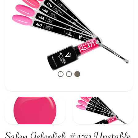
Salon Gelpolish #470 Unstable