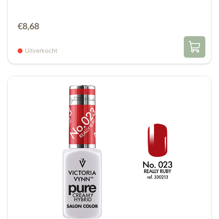
€
8,68
Uitverkocht