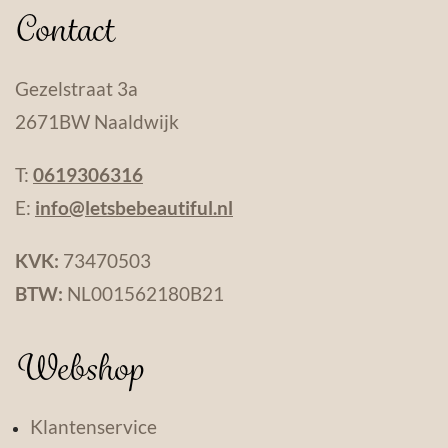
Contact
Gezelstraat 3a
2671BW Naaldwijk
T:
0619306316
E:
info@letsbebeautiful.nl
KVK:
73470503
BTW:
NL001562180B21
Webshop
Klantenservice